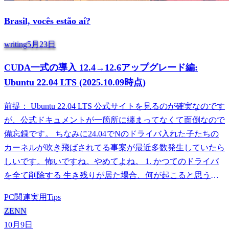
Brasil, vocês estão aí?
writing
5月23日
CUDA一式の導入 12.4→12.6アップグレード編:
Ubuntu 22.04 LTS (2025.10.09時点)
前提： Ubuntu 22.04 LTS 公式サイトを見るのが確実なのです
が、公式ドキュメントが一箇所に纏まってなくて面倒なので
備忘録です。 ちなみに24.04でNのドライバ入れた子たちの
カーネルが吹き飛ばされてる事案が最近多数発生していたら
しいです。怖いですね。やめてよね。 1. かつてのドライバ
を全て削除する 生き残りが居た場合、何が起こると思う？
――カーネルパニックだ。 sudo /usr/bin/nvidia-uninstall sudo
PC関連
実用Tips
apt-mark unhold nvidia* sudo apt-mark unhold libnvidi
ZENN
10月9日