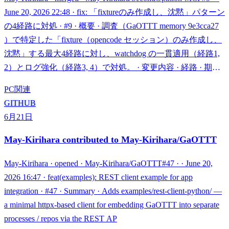
June 20, 2026 22:48 · fix: 「fixtureのみ作成し、沈黙」パターン
の4経路に対処 · #9 · 概要 · 調査（GaOTTT memory 9e3cca27
）で特定した「fixture（opencode セッション）のみ作成し、
沈黙」する最大4経路に対し、watchdog の一貫適用（経路1,
2）とログ強化（経路3, 4）で対処。 · 変更内容 · 経路 · 期間 ·
対処 · 1. creat… ·
PC関連
GITHUB
6月21日
May-Kirihara contributed to May-Kirihara/GaOTTT
May-Kirihara · opened · May-Kirihara/GaOTTT#47 · · June 20,
2026 16:47 · feat(examples): REST client example for app
integration · #47 · Summary · Adds examples/rest-client-python/ —
a minimal httpx-based client for embedding GaOTTT into separate
processes / repos via the REST AP