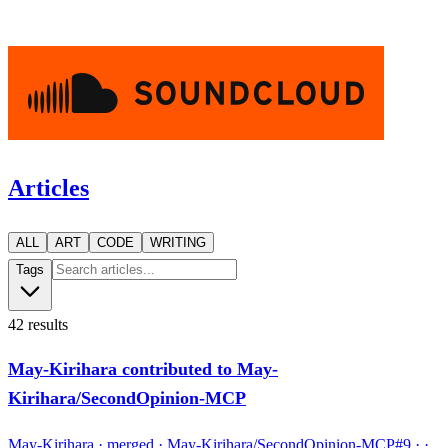
Articles
ALL
ART
CODE
WRITING
Tags
42
results
May-Kirihara contributed to May-
Kirihara/SecondOpinion-MCP
May-Kirihara · merged · May-Kirihara/SecondOpinion-MCP#9 · ·