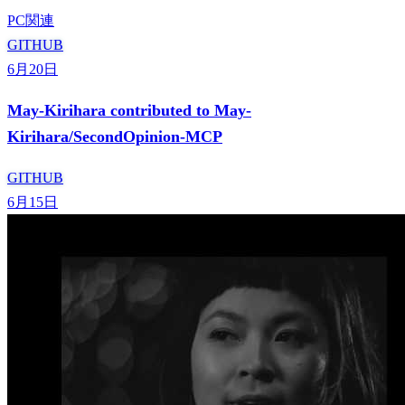
PC関連
GITHUB
6月20日
May-Kirihara contributed to May-
Kirihara/SecondOpinion-MCP
GITHUB
6月15日